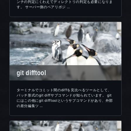
ンチの判定にくわえてディレクトリの判定も必要になりま
す。 サーバー側のベアリポジ …
git difftool
ターミナルでコミット間のdiffを見比べるツールとして、
パッチ形式のgit diffサブコマンドが知られています。 git
にはこの他にgit difftoolというサブコマンドがあり、外部
の差分編集ツ …