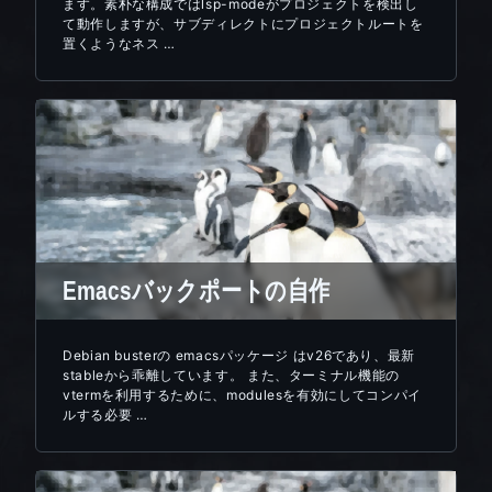
ます。素朴な構成ではlsp-modeがプロジェクトを検出し
て動作しますが、サブディレクトにプロジェクトルートを
置くようなネス …
Emacsバックポートの自作
Debian busterの emacsパッケージ はv26であり、最新
stableから乖離しています。 また、ターミナル機能の
vtermを利用するために、modulesを有効にしてコンパイ
ルする必要 …