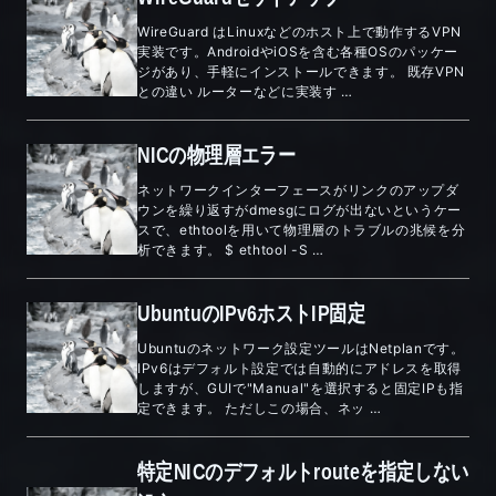
WireGuard はLinuxなどのホスト上で動作するVPN
実装です。AndroidやiOSを含む各種OSのパッケー
ジがあり、手軽にインストールできます。 既存VPN
との違い ルーターなどに実装す …
NICの物理層エラー
ネットワークインターフェースがリンクのアップダ
ウンを繰り返すがdmesgにログが出ないというケー
スで、ethtoolを用いて物理層のトラブルの兆候を分
析できます。 $ ethtool -S …
UbuntuのIPv6ホストIP固定
Ubuntuのネットワーク設定ツールはNetplanです。
IPv6はデフォルト設定では自動的にアドレスを取得
しますが、GUIで"Manual"を選択すると固定IPも指
定できます。 ただしこの場合、ネッ …
特定NICのデフォルトrouteを指定しない