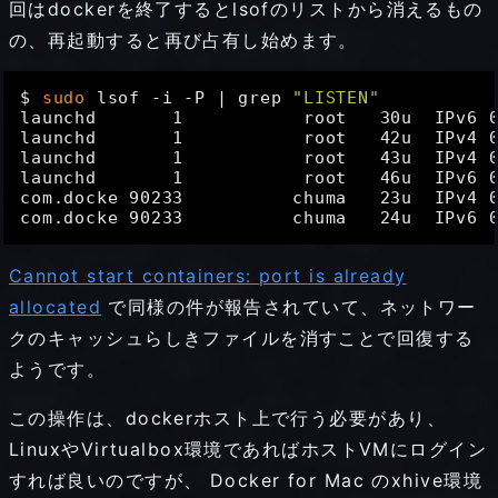
回はdockerを終了するとlsofのリストから消えるもの
の、再起動すると再び占有し始めます。
$ 
sudo
 lsof -i -P | grep 
"LISTEN"
launchd       1           root   30u  IPv6 0
launchd       1           root   42u  IPv4 0
launchd       1           root   43u  IPv4 0
launchd       1           root   46u  IPv6 0
com.docke 90233          chuma   23u  IPv4 0
Cannot start containers: port is already
allocated
で同様の件が報告されていて、ネットワー
クのキャッシュらしきファイルを消すことで回復する
ようです。
この操作は、dockerホスト上で行う必要があり、
LinuxやVirtualbox環境であればホストVMにログイン
すれば良いのですが、 Docker for Mac のxhive環境