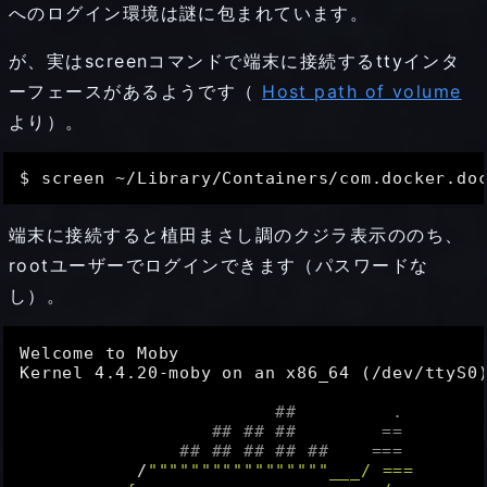
へのログイン環境は謎に包まれています。
が、実はscreenコマンドで端末に接続するttyインタ
ーフェースがあるようです（
Host path of volume
より）。
端末に接続すると植田まさし調のクジラ表示ののち、
rootユーザーでログインできます（パスワードな
し）。
Welcome to Moby

Kernel 4.4.20-moby on an x86_64 (/dev/ttyS0)
##         .
## ## ##        ==
## ## ## ## ##    ===
           /
""
""
""
""
""
""
""
""
"___/ ===
