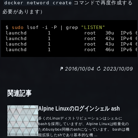
コマンドで再度作成する
docker netword create
必要があります）
$ 
sudo
 lsof -i -P | grep 
"LISTEN"
launchd       1           root   30u  IPv6 0
launchd       1           root   42u  IPv4 0
launchd       1           root   43u  IPv4 0
⁋ 2016/10/04
↻ 2023/10/09
関連記事
Alpine Linuxのログインシェル ash
多くのLinuxディストリビューションはシェルに
bashを採用していますが、Alpine Linuxは軽量化の
ためbusybox同梱のashになっています。 bashは機
能拡張したshであり基本的な機 …