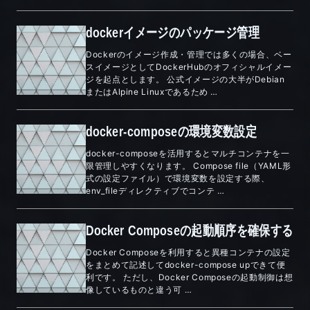
dockerイメージのパッケージ管理
Dockerのイメージ作成・管理では多くの場合、ベー
スイメージとしてDockerHubのオフィシャルイメー
ジを起点とします。 公式イメージの大半がDebian
またはAlpine Linuxであるため …
docker-composeの環境変数設定
docker-composeを活用するとマルチコンテナを一
限管理しやすくなります。 Compose file（YAML形
式の設定ファイル）で環境変数を設定する際、
env_fileディレクティブでコンテ …
Docker Composeの起動順序を確保する
Docker Composeを利用すると異種コンテナの設定
をまとめて記述してdocker-compose upできて便
利です。 ただし、Docker Composeの起動制御は想
像しているものと違う可 …