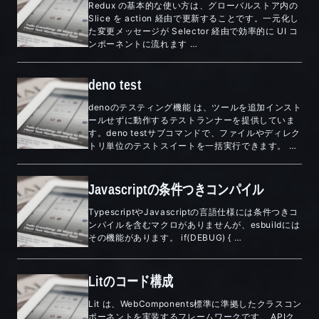
Redux の基本的な使い方は、グローバルストア内の
Slice を action 経由で更新することです。一元化し
た変更メッセージが Selector 経由で効率的に UI コ
ンポーネントに流れます …
deno test
denoのテスティング機能 は、ツールを追加インスト
ールせずに動作するテストランナーを提供していま
す。deno testサブコマンドで、ファイルやディレク
トリ単位のテストスイートを一括実行できます。 …
Javascriptの条件つきコンパイル
TypescriptやJavascriptの言語仕様には条件つきコ
ンパイルを含むマクロがありませんが、esbuildには
その機能があります。 if(DEBUG) { …
Litのコード構成
Lit は、WebComponents標準に準拠したクラスコン
ポーネントを実装するフレームワークです。 APIク