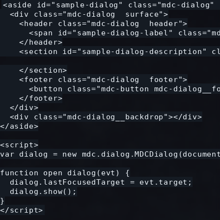
<aside id="sample-dialog" class="mdc-dialog" 
  <div class="mdc-dialog__surface">

    <header class="mdc-dialog__header">

      <span id="sample-dialog-label" class="
    </header>

    <section id="sample-dialog-description" cl
    </section>

    <footer class="mdc-dialog__footer">

      <button class="mdc-button mdc-dialog__f
    </footer>

  </div>

  <div class="mdc-dialog__backdrop"></div>

</aside>

<script>

var dialog = new mdc.dialog.MDCDialog(document
function open_dialog(evt) {

  dialog.lastFocusedTarget = evt.target;

  dialog.show();

}
