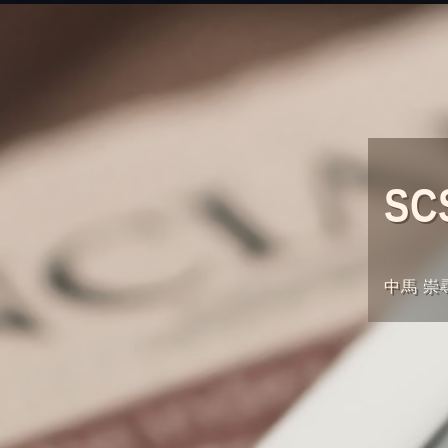
S
中馬 崇