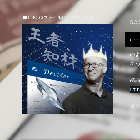
toc
SCSSファイルに日本語UTF8
SC
err
の
が
結論
utf
イ