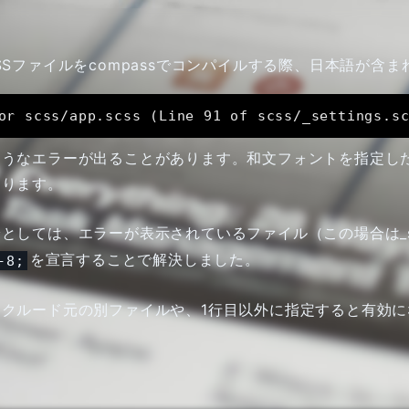
SSファイルをcompassでコンパイルする際、日本語が含
or scss/app.scss (Line 91 of scss/_settings.s
ようなエラーが出ることがあります。和文フォントを指定し
あります。
としては、エラーが表示されているファイル（この場合は_sett
を宣言することで解決しました。
-8;
ンクルード元の別ファイルや、1行目以外に指定すると有効