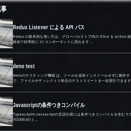
記事
Redux Listener による API バス
Redux の基本的な使い方は、グローバルストア内の Slice を actio
経由で効率的に UI コンポーネントに流れます …
deno test
denoのテスティング機能 は、ツールを追加インストールせずに動作する
で、ファイルやディレクトリ単位のテストスイートを一括実行できます
Javascriptの条件つきコンパイル
TypescriptやJavascriptの言語仕様には条件つきコンパイルを含
if(DEBUG) { …