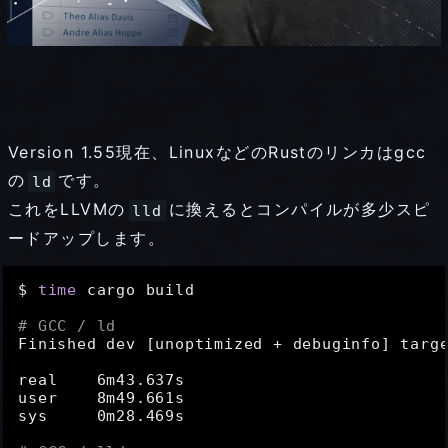
Version 1.55現在、LinuxなどのRustのリンカはgcc
の
です。
ld
これをLLVMの
に換えるとコンパイルが多少スピ
lld
ードアップします。
$ 
time
 cargo build

# GCC / ld
Finished dev [unoptimized + debuginfo] targ
real    6m43.637s

user    8m49.661s

sys     0m28.469s
