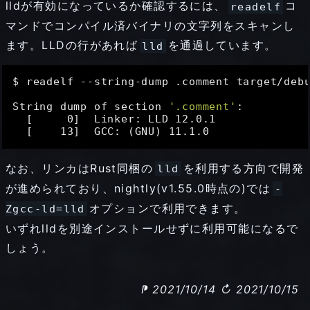
lldが有効になっているか確認するには、
コ
readelf
マンドでコンパイル済バイナリの文字列をスキャンし
ます。LLDの行があれば
を通過しています。
lld
$ readelf --string-dump .comment target/debu
String dump of section 
'.comment'
:

  [     0]  Linker: LLD 12.0.1

なお、リンカはRust同梱の
を利用する方向で開発
lld
が進められており、nightly(v1.55.0時点の)では
-
オプションで利用できます。
Zgcc-ld=lld
いずれlldを別途インストールせずに利用可能になるで
しょう。
⁋ 2021/10/14
↻ 2021/10/15