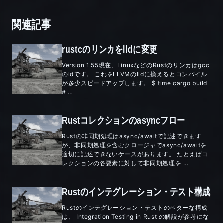
関連記事
rustcのリンカをlldに変更
Version 1.55現在、LinuxなどのRustのリンカはgcc
のldです。 これをLLVMのlldに換えるとコンパイル
が多少スピードアップします。 $ time cargo build
# …
Rustコレクションのasyncフロー
Rustの非同期処理はasync/awaitで記述できます
が、非同期処理を含むクロージャでasync/awaitを
適切に記述できないケースがあります。 たとえばコ
レクションの各要素に対して非同期処理を …
Rustのインテグレーション・テスト構成
Rustのインテグレーション・テストのベターな構成
は、 Integration Testing in Rust の解説が参考にな