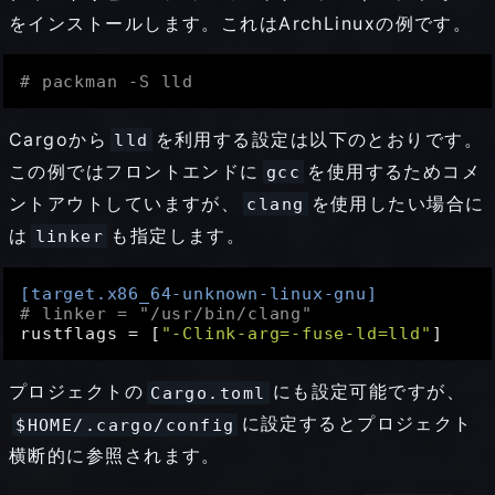
をインストールします。これはArchLinuxの例です。
# packman -S lld
Cargoから
を利用する設定は以下のとおりです。
lld
この例ではフロントエンドに
を使用するためコメ
gcc
ントアウトしていますが、
を使用したい場合に
clang
は
も指定します。
linker
[target.x86_64-unknown-linux-gnu]
# linker = "/usr/bin/clang"
rustflags
 = [
"-Clink-arg=-fuse-ld=lld"
プロジェクトの
にも設定可能ですが、
Cargo.toml
に設定するとプロジェクト
$HOME/.cargo/config
横断的に参照されます。