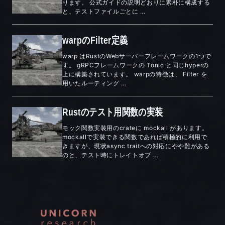
ります。 公式ガイドの説明どおりに素朴に構成する
と、テストファイルごとに …
warpのFilter定義
warp はRustのWebサーバーフレームワークの1つで
す。 gRPCフレームワークの Tonic と同じhyperの
上に構築されています。 warpの特徴は、 Filter を
用いたルーティング …
Rustのテスト用関数の実装
モック関数実装用のcrateに mockall があります。
mockallで実装できる関数であれば積極的に利用で
きますが、現状async traitへの対応にやや難がある
のと、テスト時にトレイトオブ …