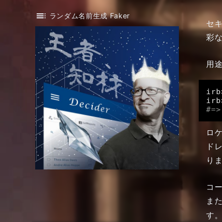
toc
ランダム名前生成 Faker
セ
彩な
用
irb
irb
#=>
ロ
ド
り
コ
また
す