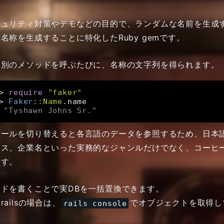
キュリティ対策やデモなどの目的で、ランダムな名前を生成
名称を生成することに特化したRuby gemです。
途別のメソッドを呼ぶたびに、名称の文字列を得られます。
> 
require
"faker"
> 
Faker
:
:Name
 "Tyshawn Johns Sr."
ケールを切り替えると各言語のデータを参照するため、日本
レス、企業名といった実務的なジャンルだけでなく、コーヒ
ます。
ードを書くことで実DBを一括置換できます。
railsの場合は、
でオブジェクトを取得し
rails console
。