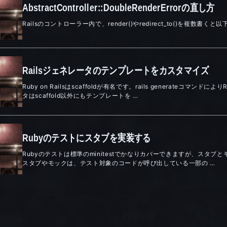
AbstractController::DoubleRenderErrorの直し方
Railsのコントローラー内で、render()やredirect_to()を複数
Railsジェネレータのテンプレートをカスタマイズ
Ruby on Railsはscaffoldが有名です。rails generate
タはscaffold以外にもテンプレートを …
Rubyのテストにスタブを実装する
Rubyのテストは標準のminitestでかなりカバーできますが、スタブと
スタブやモックは、テスト対象のコードが呼び出している一部の …