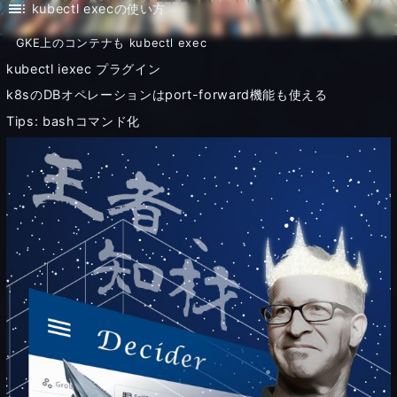
toc
kubectl execの使い方
GKE上のコンテナも kubectl exec
kubectl iexec プラグイン
k8sのDBオペレーションはport-forward機能も使える
Tips: bashコマンド化