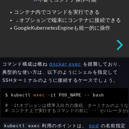
ssh
要
コンテナ内でコマンドを実行できる
で
オプションで端末にコンテナに接続できる
-it
GoogleKubernetesEngineも統一的に操作
コ
ン
テ
ナ
コマンド構成は概ね
docker exec
を踏襲しており、
典型的な使い方は、以下のようにシェルを指定して
操
SSHターミナルのように接続するケースでしょう。
作
$ kubectl 
exec
 -it POD_NAME -- bash

可
# -itオプションは標準入出力の接続。ターミナルのよう
能
# コンテナ上で実行するコマンドの前に`--`セパレータが
コ
利用のポイントは、
pod
の名前指定
kubectl exec