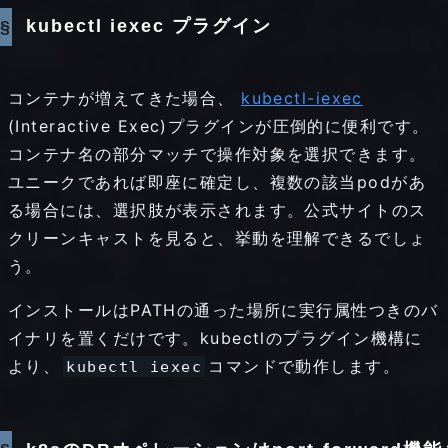
で
kubectl iexec プラグイン
端
末
コンテナが増えてきた場合、
kubectl-iexec
に
(Interactive Exec)プラグインが圧倒的に便利です。
コンテナ名の部分マッチで操作対象を選択できます。
コ
ユニークであれば即座に確定し、複数の該当podがあ
ン
る場合には、選択肢が表示されます。公式サイトのス
テ
クリーンキャストを見ると、挙動を理解できるでしょ
う。
ナ
インストールはPATHの通った場所に実行属性つきのバ
に
イナリを置くだけです。kubectlのプラグイン機構に
接
より、
コマンドで動作します。
kubectl iexec
続
で