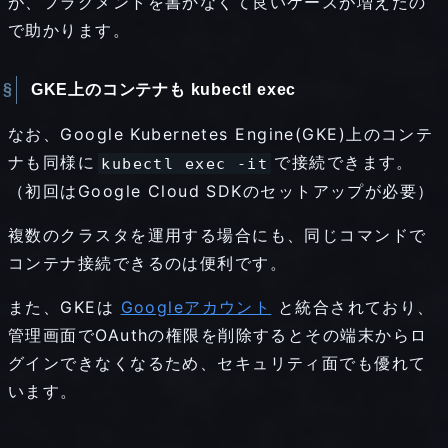
が、フラグメントを書かなくて良いケースが増えたの
行
で助かります。
で
き
GKE上のコンテナも kubectl exec
る
なお、Google Kubernetes Engine(GKE)上のコンテ
ナも同様に
で接続できます。
-
kubectl exec -it
（初回はGoogle Cloud SDKのセットアップが必要）
it
複数のクラスタを運用する場合にも、同じコマンドで
オ
コンテナ接続できるのは便利です。
プ
また、GKEは
Googleアカウント
と統合されており、
シ
管理画面でOAuthの権限を削除するとその端末からロ
グインできなくなるため、セキュリティ面でも優れて
ョ
います。
ン