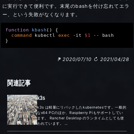
に実行できて便利です。末尾のbashを付け忘れてエラ
ー、という失敗がなくなります。
function
kbash
() {

command
 kubectl 
exec
 -it 
$1
 -- bash

⁋ 2020/07/10
↻ 2021/04/28
関連記事
k3s
k3s は軽量にリパックしたkubernetesです。一般的
なx64 PCのほか、Raspberry Piもサポートしてい
ます。 Rancher Desktop のランタイムとしても使
われています。 …