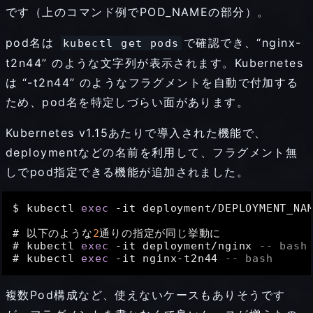
ン
です（上のコマンド例でPOD_NAMEの部分）。
テ
pod名は
で確認でき、“nginx-
kubectl get pods
t2n44” のような文字列が表示されます。Kubernetes
ナ
は “-t2n44” のようなフラグメントを自動で付加する
内
ため、pod名を特定しづらい面があります。
で
Kubernetes v1.15あたりで導入された機能で、
コ
deploymentなどの名前を利用して、フラグメント無
しでpod指定できる機能が追加されました。
マ
ン
$ kubectl 
exec
-
it deployment
/
DEPLOYMENT_NA
ド
# 以下のような
2
通りの指定が同じ挙動に

# kubectl 
exec
-
it deployment
/
nginx 
-- bash
# kubectl 
exec
-
it nginx
-
t2n44 
-- bash
を
実
複数Pod構成など、使えないケースもありそうです