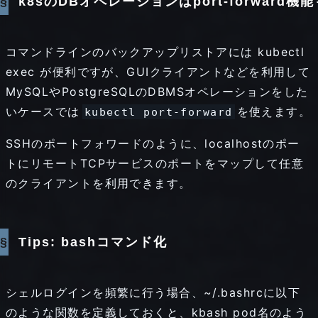
k8sのDBオペレーションはport-forward機
き
る
コマンドラインのバックアップリストアには kubectl
exec が便利ですが、GUIクライアントなどを利用して
GoogleKubernetesEngin
MySQLやPostgreSQLのDBMSオペレーションをした
も
いケースでは
を使えます。
kubectl port-forward
統
SSHのポートフォワードのように、localhostのポー
一
トにリモートTCPサービスのポートをマップして任意
のクライアントを利用できます。
的
に
Tips: bashコマンド化
操
作
シェルログインを頻繁に行う場合、~/.bashrcに以下
のような関数を定義しておくと、kbash pod名のよう