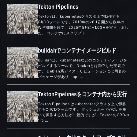
Tekton Pipelines
Tekton は、kubernetesクラスタ上で動作する
CI/CDツールです。2019年のv0.1公開から数年の
WIP期間を経て、2025年5月にv1.0GAを宣言しまし
た。 コンテナにスクリプト …
buildahでコンテナイメージビルド
buildahは、kubernetesなどのコンテナイメージを
ビルドするツールで、Dockerとは独立した実装で
す。 Debian系ディストリビューションには同名の
パッケージがあり、apt …
TektonPipelinesをコンテナ内から実行
Tekton Pipelines はkubernetesクラスタ上で動作
するCI/CDツールです。 ダッシュボードやCLIを用
いて操作する方法が一般的ですが、TektonのCRDの
1つ …