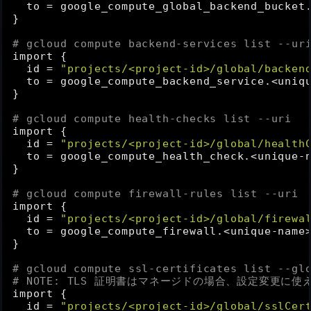
to
 = google_compute_global_backend_bucket.
}

# gcloud compute backend-services list --ur
import {

id
 = 
"projects/<project-id>/global/backen
to
 = google_compute_backend_service.<uniqu
}

# gcloud compute health-checks list --uri
import {

id
 = 
"projects/<project-id>/global/health
to
 = google_compute_health_check.<unique-n
}

# gcloud compute firewall-rules list --uri
import {

id
 = 
"projects/<project-id>/global/firewa
to
 = google_compute_firewall.<unique-name>
}

# gcloud compute ssl-certificates list --gl
# 
NOTE:
 TLS 証明書はマネージドの場合、設定変更に
import {

id
 = 
"projects/<project-id>/global/sslCer