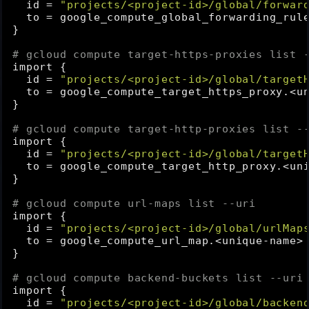
id
 = 
"projects/<project-id>/global/forwar
to
 = google_compute_global_forwarding_rule
}

# gcloud compute target-https-proxies list 
import {

id
 = 
"projects/<project-id>/global/target
to
 = google_compute_target_https_proxy.<un
}

# gcloud compute target-http-proxies list -
import {

id
 = 
"projects/<project-id>/global/target
to
 = google_compute_target_http_proxy.<uni
}

# gcloud compute url-maps list --uri
import {

id
 = 
"projects/<project-id>/global/urlMap
to
 = google_compute_url_map.<unique-name>

}

# gcloud compute backend-buckets list --uri
import {

id
 = 
"projects/<project-id>/global/backen