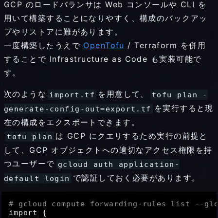
GCP のロードバランサは Web コンソールや CLI を
用いて構築することになりやすく、構成のバックアッ
プやリストアに難があります。
一度構築したうえで
OpenTofu
/ Terraform を併用
することで Infrastructure as Code も実装可能で
す。
次のような
を用意して、
import.tf
tofu plan -
を実行すると現
generate-config-out=export.tf
在の構成をエクスポートできます。
は GCP にクエリするため実行の前提と
tofu plan
して、GCP オブジェクトへの適切なアクセス権限を持
つユーザーで
gcloud auth application-
で認証しておく必要があります。
default login
# gcloud compute forwarding-rules list --gl
import {
