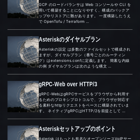
GCP のロードバランサは Web コンソールや CLI を
用いて構築することになりやすく、構成のバックア
ップやリストアに難があります。 一度構築したうえ
で OpenTofu / Terraform …
Asteriskのダイヤルプラン
Asteriskの設定 は多数のファイルセットで構成され
ますが、ダイヤルプラン（番号ごとのルーティン
グ）はextensions.confに定義します。 簡素な内線
の例 ダイヤルプランは次のような構文 …
gRPC-Web over HTTP/3
gRPC-WebはgRPCサービスをブラウザから利用す
るためのプロキシプロトコルで、ブラウザが対応す
る素朴なhttpリクエストをベースに構築されていま
す。 ネイティブgRPCはHTTP/2を前提として …
Asteriskセットアップのポイント
Asterisk はもっとも有名なオープンソースVoIPサー