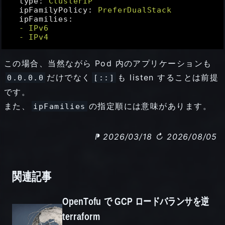
type:
ClusterIP
ipFamilyPolicy:
PreferDualStack
ipFamilies:
-
IPv6
-
IPv4
この場合、当然ながら Pod 内のアプリケーションも
だけでなく
も listen することは前提
0.0.0.0
[::]
です。
また、
の指定順には意味があります。
ipFamilies
⁋ 2026/03/18
↻ 2026/08/05
関連記事
OpenTofu で GCP ロードバランサを逆
terraform