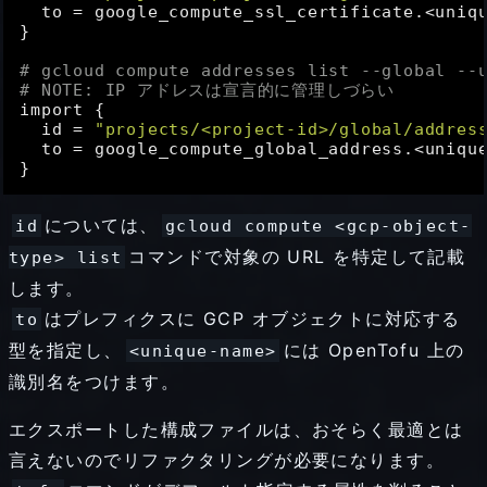
to
 = google_compute_ssl_certificate.<uniqu
}

# gcloud compute addresses list --global --
# 
NOTE:
 IP アドレスは宣言的に管理しづらい
import {

id
 = 
"projects/<project-id>/global/addres
to
 = google_compute_global_address.<unique
については、
id
gcloud compute <gcp-object-
コマンドで対象の URL を特定して記載
type> list
します。
はプレフィクスに GCP オブジェクトに対応する
to
型を指定し、
には OpenTofu 上の
<unique-name>
識別名をつけます。
エクスポートした構成ファイルは、おそらく最適とは
言えないのでリファクタリングが必要になります。