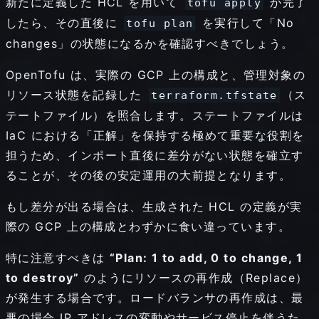
新たに定義した HCL を用いて
が完了
tofu apply
したら、その直後に
を実行して「No
tofu plan
changes」の状態になるかを確認すべきでしょう。
OpenTofu は、実際の GCP 上の構成と、管理対象の
リソース状態を記録した
（ス
terraform.tfstate
テートファイル）を照合します。ステートファイルは
IaC における「正解」を保持する極めて重要な役割を
担うため、インポート直後に差分がない状態を確立す
ることが、その後の安定運用の大前提となります。
もし差分が出る場合は、生成された HCL の定義が実
際の GCP 上の構成とわずかに食い違っています。
特に注意すべきは
“Plan: 1 to add, 0 to change, 1
to destroy”
のようにリソースの再作成（Replace）
が発生する場合です。ロードバランサの再作成は、最
悪の場合 IP アドレスの変動やサービス停止を伴うた